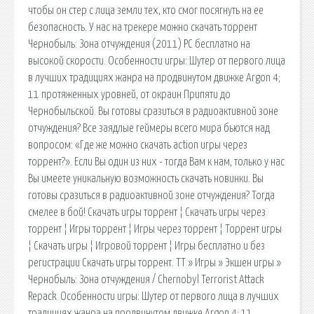
чтобы он стер с лица земли тех, кто смог посягнуть на ее
безопасность. У нас на трекере можно скачать торрент
Чернобыль: Зона отчуждения (2011) РС бесплатно на
высокой скорости. Особенности игры: Шутер от первого лица
в лучших традициях жанра на продвинутом движке Argon 4;
11 протяженных уровней, от окраин Припяти до
Чернобыльской. Вы готовы сразиться в радиоактивной зоне
отчуждения? Все заядлые геймеры всего мира бьются над
вопросом: «Где же можно скачать action игры через
торрент?». Если Вы один из них - тогда Вам к нам, только у нас
Вы имеете уникальную возможность скачать новинки. Вы
готовы сразиться в радиоактивной зоне отчуждения? Тогда
смелее в бой! Скачать игры торрент ¦ Скачать игры через
торрент ¦ Игры торрент ¦ Игры через торрент ¦ Торрент игры
¦ Скачать игры ¦ Игровой торрент ¦ Игры бесплатно и без
регистрации Скачать игры торрент. TT » Игры » Экшен игры »
Чернобыль: Зона отчуждения / Chernobyl Terrorist Attack
Repack. Особенности игры: Шутер от первого лица в лучших
традициях жанра на продвинутом движке Argon 4; 11