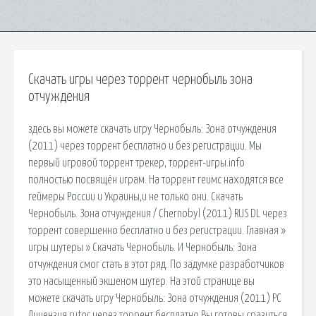
Скачать игры через торрент чернобыль зона
отчуждения
здесь вы можете скачать игру Чернобыль: Зона отчуждения
(2011) через торрент бесплатно и без регистрации. Мы
первый игровой торрент трекер, торрент-игры.info
полностью посвящён играм. На торрент геимс находятся все
геймеры России и Украины,и не только они. Скачать
Чернобыль. Зона отчуждения / Chernobyl (2011) RUS DL через
торрент совершенно бесплатно и без регистрации. Главная »
игры шутеры » Скачать Чернобыль. И Чернобыль: Зона
отчуждения смог стать в этот ряд. По задумке разработчиков
это насыщенный экшеном шутер. На этой странице вы
можете скачать игру Чернобыль: Зона отчуждения (2011) PC
Лицензия rutor через торрент бесплатно Вы готовы сразиться