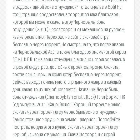
в радиоактивной зоне отчуждения? Тогда смелее в бой! На
этой странице предоставлена торрент ссылка благодаря
которой вы можете скачать игру Чернобыль: Зона
отчуждения (2011) через торрент от механиков на русском
языке бесплатно. Переходи на сайт и скачивай игру
бесплатно через торрент. Не смотря на то, что после аварии
на Чернобыльской АЕС, а также благодаря знаменитой серии
S.T.A.L.K.E.R. тема зоны отчуждения активно использовалась в
игровой индустрии, достойных проектов, кроме. Скачать
эротические игры на компьютер бесплатно через торрент.
Сейчас выходит очень много игр данного жанра и каждый
день какая-то из них обновляется. Название: Чернобыль.
Зона отчуждения (Chernobyl: terrorist attack) Платформа: ПК
Год выпуска: 2011 Жанр: Экшен. Хороший торрент можно
скачать через торрент игру чернобыль зона отчуждения.
Самое страшное оружие на земле - ядерное. Попробуйте
поиграть, но для этого нужно скачать через торрент игру
чернобыль зона отчуждения. Скачайте торрент с игрой