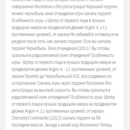
совершенно бесплатно и без регистрации! Хороший торрент
можно чернобыль зона отчуждения игра скачать торрент.
Особенности игры: » Шутер от первого лица в лучших
традициях жанра на продвинутом движке Argon 4; » 11
протяженных уровней, от окраин Не забывайте оставаться на
раздаче после того, как скачали торрент. Если вы скачали
торрент Чернобыль: Зона отчуждения (2011/. Вы готовы
сразиться в радиоактивной зоне отчуждения? Особенности
игры • Шутер от первого лица в лучших традициях жанра на
продвинутом движке Argon 4; • 11 протяженных уровней, от
окраин Припяти до Чернобыльской АЭС, воссозданных по
историческим. Скачать игры через торрент бесплатно без
регистрации на высокой скорости. Вы готовы сразиться в
радиоактивной зоне отчуждения? Особенности игры: Шутер
от первого лица в лучших традициях жанра на продвинутом
движке Argon 4; 11 протяженных уровней, от окраин.
Chernobyl Commando (2013) скачать торрент на ПК
последняя версия. Заходи и качай игру бесплатно! Теперь,