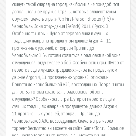
скинуть такой снаряд на город, как больше не понадобится
дополнительное оружие. Страны, которые владеют таким
оружием. скачать игры » PC » First-Person Shooter (FPS) »
Чернобыль. Зона отчуждения (RePack) 2011 / Русский
Особенности игры • Шутер от первого лица в лучших
традициях жанра на продвинутом движке Argon 4; • 11
протяженных уровней, от окраин Припяти до
Чернобыльской. Вы готовы сразиться в радиоактивной зоне
отчуждения? Тогда смелее в бой! Особенности игры. Шутер от
первого лица в лучших традициях жанра на продвинутом
движке Argon 4; 11 протяженных уровней, от окраин
Припяти до Чернобыльской АЭС, воссозданных. Торрент игры
для pc. Вы готовы сразиться в радиоактивной зоне
отчуждения? Особенности игры Шутер от первого лица в
лучших традициях жанра на продвинутом движке Argon 4;
11 протяженных уровней, от окраин Припяти до
Чернобыльской АЭС, воссозданных. Скачать игры через
торрент бесплатно вы можете на сайте GamenTor.ru. Большое
количество торрент игр, которые вы можете скачать