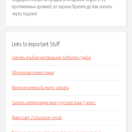
протяженных уровней, от окраин Припяти до Как скачать
через торрент.
Links to Important Stuff
Скачать альбом наговицына разбитая судьба
Образцова елена семья
Валерия нежность минус скачать
Скачать электронную книгу русский язык 7 класс
Диверсант 2 описание серий