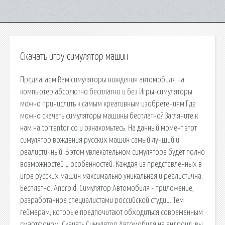
Скачать игру симулятор машин
Предлагаем Вам симуляторы вождения автомобиля на
компьютер абсолютно бесплатно и без Игры-симуляторы
можно причислить к самым креативным изобретениям Где
можно скачать симуляторы машины бесплатно? Загляните к
нам на torrentor.co и ознакомьтесь. На данный момент этот
симулятор вождения русских машин самый лучший и
реалистичный. В этом увлекательном симуляторе будет полно
возможностей и особенностей. Каждая из представленных в
игре русских машин максимально уникальная и реалистична.
Бесплатно. Android. Симулятор Автомобиля - приложение,
разработанное специалистами российской студии. Тем
геймерам, которые предпочитают обходиться современным
смартфоном. Скачать Симулятор Автомобиля на андроид, вы