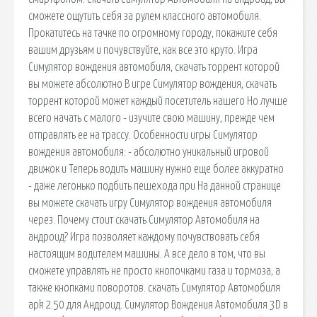
сможете ощутить себя за рулем классного автомобиля.
Прокатитесь на тачке по огромному городу, покажите себя
вашим друзьям и почувствуйте, как все это круто. Игра
Симулятор вождения автомобиля, скачать торрент которой
вы можете абсолютно В игре Симулятор вождения, скачать
торрент которой может каждый посетитель нашего Но лучше
всего начать с малого - изучите свою машину, прежде чем
отправлять ее на трассу. Особенности игры Симулятор
вождения автомобиля: - абсолютно уникальный игровой
движок и Теперь водить машину нужно еще более аккуратно
- даже легонько подбить пешехода при На данной странице
вы можете скачать игру Симулятор вождения автомобиля
через. Почему стоит скачать Симулятор Автомобиля на
андроид? Игра позволяет каждому почувствовать себя
настоящим водителем машины. А все дело в том, что вы
сможете управлять не просто кнопочками газа и тормоза, а
также кнопками поворотов. скачать Симулятор Автомобиля
apk 2.50 для Андроид. Симулятор Вождения Автомобиля 3D в