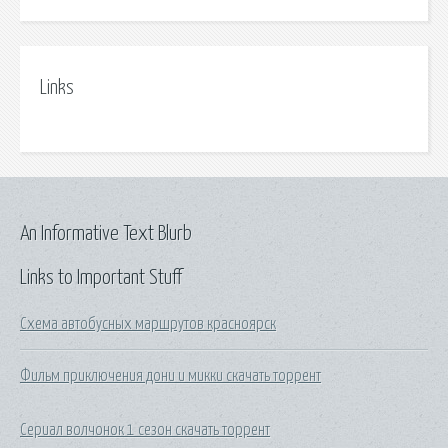
Links
An Informative Text Blurb
Links to Important Stuff
Схема автобусных маршрутов красноярск
Фильм приключения дони и микки скачать торрент
Сериал волчонок 1 сезон скачать торрент