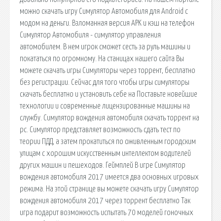
можно скачать игру Симулятор Автомобиля для Android с
модом на деньги. Взломанная версия APK и кэш на телефон
Симулятор Автомобиля - симулятор управления
автомобилем. В нем игрок сможет сесть за руль машины и
покататься по огромному. На станицах нашего сайта Вы
можете скачать игры Симуляторы через торрент, бесплатно
без регистрации. Сейчас для того чтобы игры симуляторы
скачать бесплатно и установить себе на Поставьте новейшие
технологии и современные лицензированные машины на
службу. Симулятор вождения автомобиля скачать торрент на
pc. Симулятор представляет возможность сдать тест по
теории ПДД, а затем прокатиться по оживленным городским
улицам с хорошим искусственным интеллектом водителей
других машин и пешеходов. Геймплей В игре Симулятор
вождения автомобиля 2017 имеется два основных игровых
режима. На этой странице вы можете скачать игру Симулятор
вождения автомобиля 2017 через торрент бесплатно Так
игра подарит возможность испытать 70 моделей гоночных