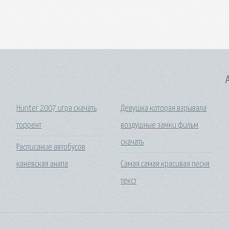
A
Hunter 2007 игра скачать
Девушка которая взрывала
торрент
воздушные замки фильм
скачать
Расписание автобусов
каневская анапа
Самая самая красивая песня
текст