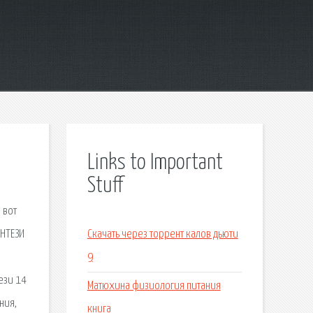
Links to Important
Stuff
 вот
ЭНТЕЗИ
Скачать через торрент калов дьюти
9
ези 14
Матюхина физиология питания
ния,
книга