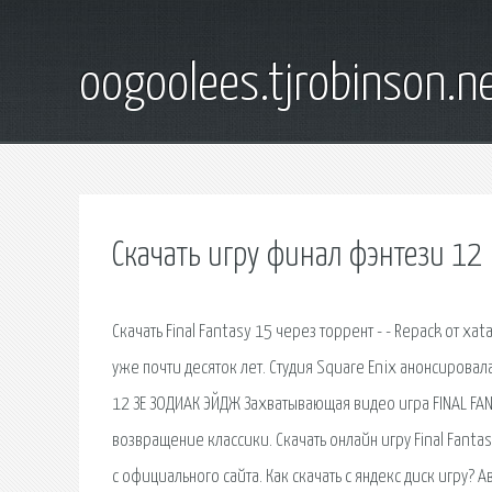
oogoolees.tjrobinson.n
Скачать игру финал фэнтези 12
Скачать Final Fantasy 15 через торрент - - Repack от x
уже почти десяток лет. Студия Square Enix анонсировала
12 ЗЕ ЗОДИАК ЭЙДЖ Захватывающая видео игра FINAL FANT
возврaщение клaссики. Скачать онлайн игру Final Fant
с официального сайта. Как скачать с яндекс диск игру?