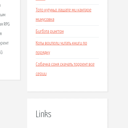
и
Тото кутуньо лашате ми кантаре
ным
минусовка
ая RPG
Бигбэта рингтон
я
Коты воители читать книги по
ррент
порядку
ой
Собачка соня скачать торрент все
серии
Links