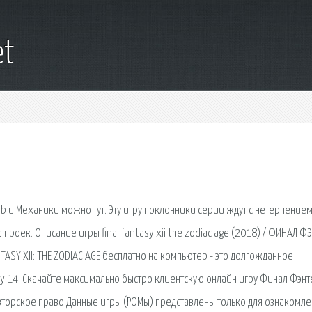
et
atab и Механики можно тут. Эту игру поклонники серии ждут с нетерпением
 проек. Описание игры final fantasy xii the zodiac age (2018) / ФИНАЛ Ф
ASY XII: THE ZODIAC AGE бесплатно на компьютер - это долгожданное
asy 14. Скачайте максимально быстро клиентскую онлайн игру Финал Фэнт
 Авторское право Данные игры (РОМы) представлены только для ознакомле