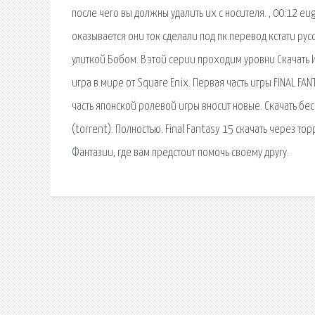
после чего вы должны удалить их с носителя. , 00:12 eu
оказывается они ток сделали под пк.перевод кстати ру
улиткой Бобом. В этой серии проходим уровни Скачать
игра в мире от Square Enix. Первая часть игры FINAL FAN
часть японской ролевой игры вносит новые. Скачать бес
(torrent). Полностью. Final Fantasy 15 скачать через т
Фантазии, где вам предстоит помочь своему другу.