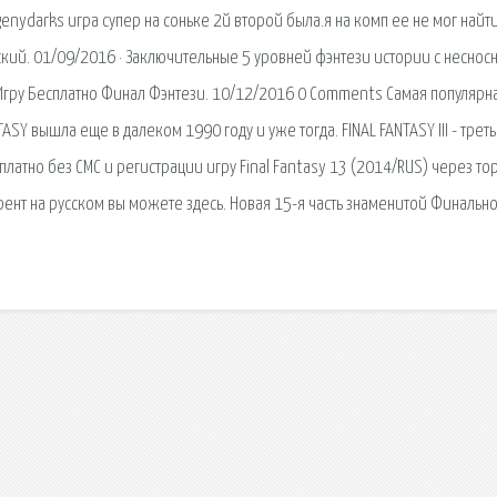
genydarks игра супер на соньке 2й второй была.я на комп ее не мог найт
сский. 01/09/2016 · Заключительные 5 уровней фэнтези истории с неснос
 Игру Бесплатно Финал Фэнтези. 10/12/2016 0 Comments Самая популярн
TASY вышла еще в далеком 1990 году и уже тогда. FINAL FANTASY III - треть
платно без СМС и регистрации игру Final Fantasy 13 (2014/RUS) через то
оррент на русском вы можете здесь. Новая 15-я часть знаменитой Финальн