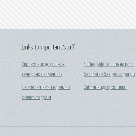
Links to Important Stuff
Справочник домашних
Майнкрафт скачать на комп
телефонов калачинск
бесплатно без регистрации
Не апельсинами едиными
Сайт чикида прошивки
скачать торрент