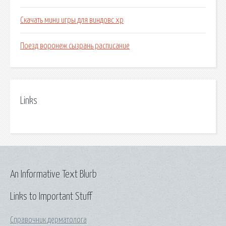
Скачать мини игры для виндовс xp
Поезд воронеж сызрань расписание
Links
An Informative Text Blurb
Links to Important Stuff
Справочник дерматолога