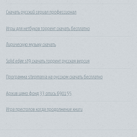
Скачать русский сериал профессионал
Игры для нетбуков торрент скачать бесплатно
Лирическую музыку скачать
Solid edge st9 скачать торрент русская версия
Программа stepmania на русском скачать бесплатно
Архив цамо фонд 33 опись 690155
Игра престолов когда продолжение книги