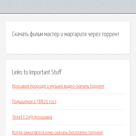
Скачать фильм мастер и маргарита через торрент
Links to Important Stuff
Красивая природа и музыка видео скачать торрент
Подшипник 178820 гост
Texet t 249 прошивка
Когда зажигаются елки скачать бесплатно торрент