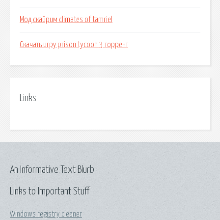
Мод скайрим climates of tamriel
Скачать игру prison tycoon 3 торрент
Links
An Informative Text Blurb
Links to Important Stuff
Windows registry cleaner