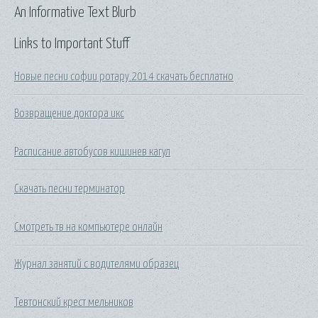
An Informative Text Blurb
Links to Important Stuff
Новые песни софии ротару 2014 скачать бесплатно
Возвращение доктора икс
Расписание автобусов кишинев кагул
Скачать песни терминатор
Смотреть тв на компьютере онлайн
Журнал занятий с водителями образец
Тевтонский крест мельников