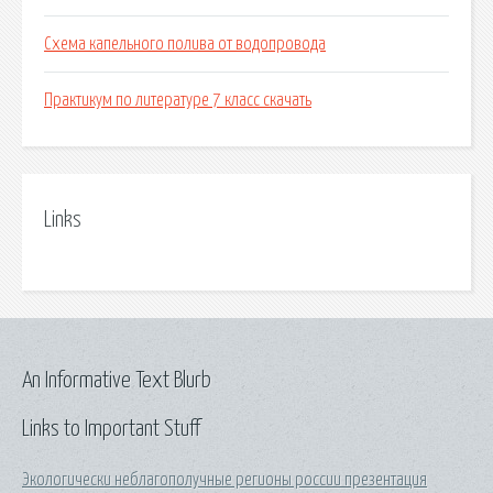
Схема капельного полива от водопровода
Практикум по литературе 7 класс скачать
Links
An Informative Text Blurb
Links to Important Stuff
Экологически неблагополучные регионы россии презентация