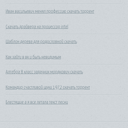
Иван васильевич менял профессию скачать торрент
Скачать драйвера на процессор intel
Шаблон дерева для родословной скачать
Как зайти в вк и быть невидимым
Алгебра 8 класс задачник мордкович скачать
Командир счастливой щуки 1972 скачать торрент
Блестящие а я все летала текст песни