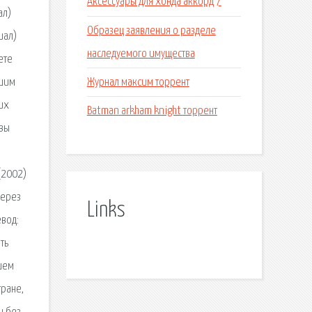
Аксессуары для хонда аккорд 7
ал)
Образец заявления о разделе
иал)
наследуемого имущества
ете
Журнал максим торрент
ошим
их
Batman arkham knight торрент
 вы
(2002)
через
Links
евод:
ть
шем
тране,