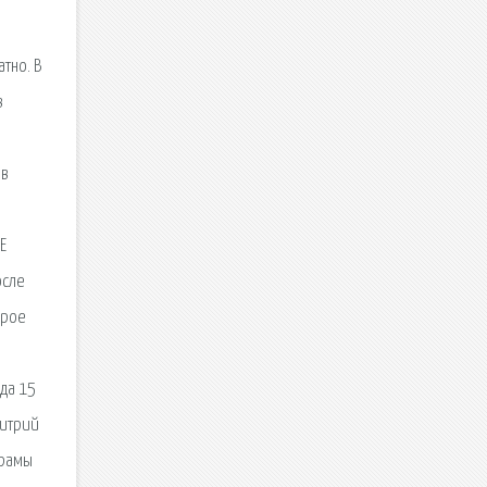
а
атно. В
в
ов
Е
осле
орое
ада 15
митрий
Драмы