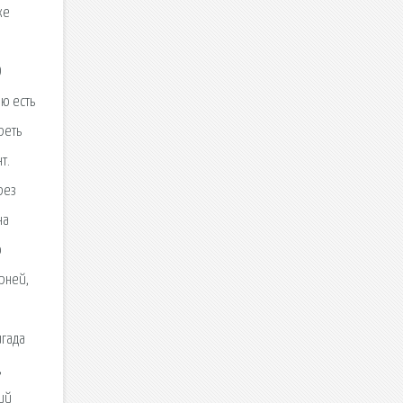
ке
з
D
аю есть
реть
т.
рез
на
о
рней,
игада
,
ий