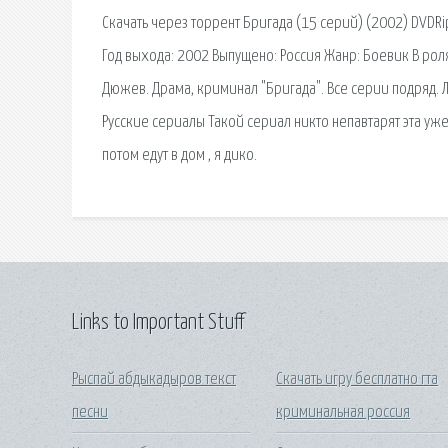
Скачать через торрент Бригада (15 серий) (2002) DVDR
Год выхода: 2002 Выпущено: Россия Жанр: Боевик В рол
Дюжев. Драма, криминал "Бригада". Все серии подряд
Русские сериалы Такой сериал никто непавтарят эта уже
потом едут в дом , я дико.
Links to Important Stuff
Рыспай абдыкадыров текст
Скачать игру бесплатно гта
песни
криминальная россия