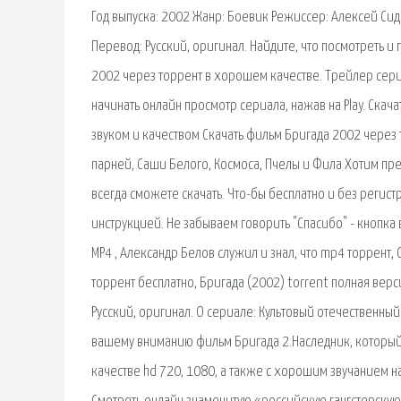
Год выпуска: 2002 Жанр: Боевик Режиссер: Алексей Сид
Перевод: Русский, оригинал. Найдите, что посмотреть и
2002 через торрент в хорошем качестве. Трейлер сери
начинать онлайн просмотр сериала, нажав на Play. Скач
звуком и качеством Скачать фильм Бригада 2002 через 
парней, Саши Белого, Космоса, Пчелы и Фила Хотим пр
всегда сможете скачать. Что-бы бесплатно и без регист
инструкцией. Не забываем говорить "Спасибо" - кнопка 
МР4 , Александр Белов служил и знал, что mp4 торрент, 
торрент бесплатно, Бригада (2002) torrent полная верс
Русский, оригинал. О сериале: Культовый отечественный
вашему вниманию фильм Бригада 2.Наследник, который 
качестве hd 720, 1080, а также с хорошим звучанием н