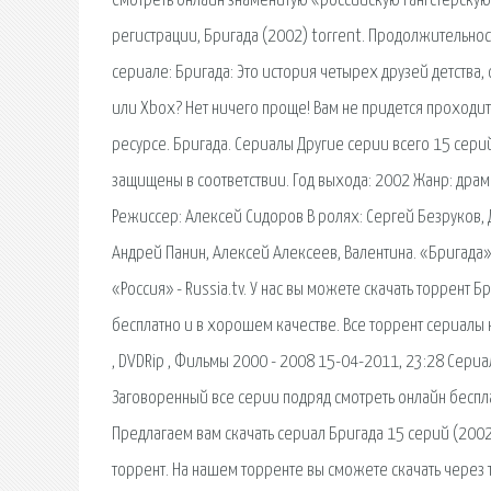
Смотреть онлайн знаменитую «российскую гангстерскую 
регистрации, Бригада (2002) torrent. Продолжительност
сериале: Бригада: Это история четырех друзей детства, 
или Xbox? Нет ничего проще! Вам не придется проходи
ресурсе. Бригада. Сериалы Другие серии всего 15 сери
защищены в соответствии. Год выхода: 2002 Жанр: драм
Режиссер: Алексей Сидоров В ролях: Сергей Безруков,
Андрей Панин, Алексей Алексеев, Валентина. «Бригада»
«Россия» - Russia.tv. У нас вы можете скачать торрент 
бесплатно и в хорошем качестве. Все торрент сериалы н
, DVDRip , Фильмы 2000 - 2008 15-04-2011, 23:28 Сери
Заговоренный все серии подряд смотреть онлайн бесп
Предлагаем вам скачать сериал Бригада 15 серий (2002
торрент. На нашем торренте вы сможете скачать через