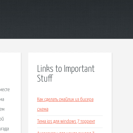
Links to Important
Stuff
вместе
ема
Как сделать смайлик из бисера
шем
схема
ой
Тема ios для windows 7 торрент
игада