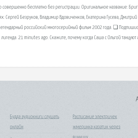
ip совершенно бесплатно без регистрации. Оригинальное название: Бри
ях: Сергей Безруков, Владимир Вдовиченков, Екатерина Гусева, Дмитрий
. Легендарный российский многосерийный фильм 2002 года. ❏ Подпишис
 лигенда. 21 minutes ago. Скажите, почему когда Саша с Ольгой танцуют 
A
Будда аудиокниги слушать
Расписание электричек
онлайн
жмеринка казатин через
винницу