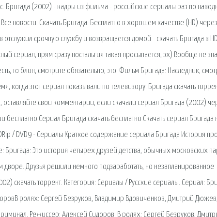
. Бригада (2002) - кадры из фильма - российские сериалы раз по навод
. Все новости. Скачать Бригада. Бесплатно в хорошем качестве (HD) чере
в отслужил срочную службу и возвращается домой - скачать Бригада в H
сный сериал, прям сразу ностальгия такая просыпается, эх) Вообще не зн
есть, то блин, смотрите обязательно, это. Фильм Бригада: Наследник, смот
я, когда этот сериал показывали по телевизору. Бригада скачать торрен
а, оставляйте свои комментарии, если скачали сериал Бригада (2002) че
ии бесплатно Сериал Бригада скачать бесплатно Скачать сериал Бригада 
DRip / DVD9 - Сериалы Краткое содержание сериала Бригада История пр
: Бригада: Это история четырех друзей детства, обычных московских па
м дворе. Друзья решили немного подзаработать, но незапланированное
2) скачать торрент. Категория: Сериалы / Русские сериалы. Сериал: Бр
доровВ ролях: Сергей Безруков, Владимир Вдовиченков, Дмитрий Дюжев
 криминал. Режиссер: Алексей Сидоров. В ролях: Сергей Безруков, Дмитр