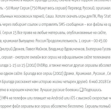
сагу» можно в нашем. Бригада (2002) скачать через торрент бесплатно 
ь: ~50 Минут Серия (750 Минут весь сериал) Перевод: Русский, оригинал.
обычных московских парней, Саши. Хотите скачать игры для ПК, Play Stat
ть через лабиринт ссылок и отправлять SMS-сообщения – все файлы на 
й. Серия 15 Все права на любые материалы, опубликованные на сайте,
а, криминал Выпущено: Россия Продолжительность: 1 серия ~ 00:45:00
 Дмитрий Дюжев, Павел Майков, Владимир Вдовиченков, Екатерина Гусев
, сериал - смотрите онлайн все серии на официальном сайте телеканала
Бригада 1-15 из 15 (2002) DVDRip, а также многие другие сериалы абсолю
а одном сайте. Бригада все серии (2002) Драма , Криминал , Русские , 
ал Бригада расскажет нам историю жизни четырех друзей. 6 май 2018 С
латно в хорошем качестве. Лучшие русские боевики ❏ Подпишись.
) MP4 на телефон или планшет на Android или iOS с высокой скоростью 
 торрент файл сериалы все серии абсолютно бесплатно. Сериалы полный