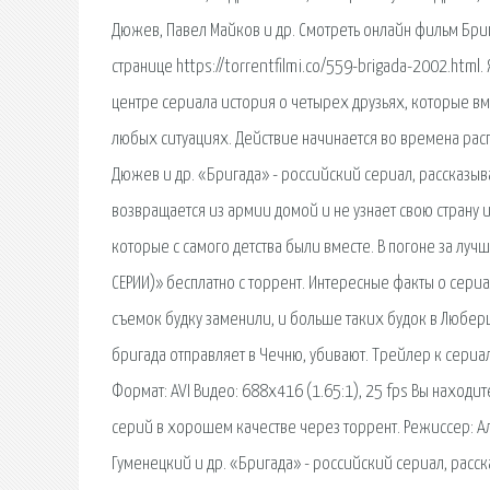
Дюжев, Павел Майков и др. Смотреть онлайн фильм Бриг
странице https://torrentfilmi.co/559-brigada-2002.html.
центре сериала история о четырех друзьях, которые вме
любых ситуациях. Действие начинается во времена расп
Дюжев и др. «Бригада» - российский сериал, рассказы
возвращается из армии домой и не узнает свою страну
которые с самого детства были вместе. В погоне за луч
СЕРИИ)» бесплатно c торрент. Интересные факты о сери
съемок будку заменили, и больше таких будок в Люберц
бригада отправляет в Чечню, убивают. Трейлер к сериал
Формат: AVI Видео: 688x416 (1.65:1), 25 fps Вы находи
серий в хорошем качестве через торрент. Режиссер: А
Гуменецкий и др. «Бригада» - российский сериал, расс