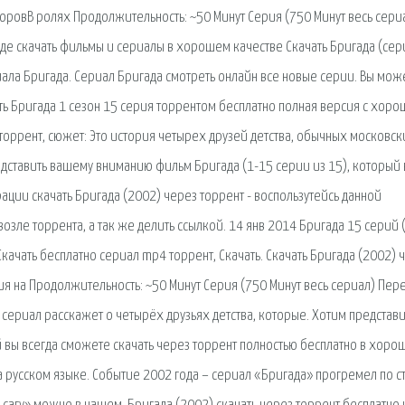
оровВ ролях Продолжительность: ~50 Минут Серия (750 Минут весь сери
 где скачать фильмы и сериалы в хорошем качестве Скачать Бригада (сер
ала Бригада. Сериал Бригада смотреть онлайн все новые серии. Вы мож
ать Бригада 1 сезон 15 серия торрентом бесплатно полная версия с хор
торрент, сюжет: Это история четырех друзей детства, обычных московск
едставить вашему вниманию фильм Бригада (1-15 серии из 15), который
рации скачать Бригада (2002) через торрент - воспользутейсь данной
возле торрента, а так же делить ссылкой. 14 янв 2014 Бригада 15 серий 
Скачать бесплатно сериал mp4 торрент, Скачать. Скачать Бригада (2002) 
ия на Продолжительность: ~50 Минут Серия (750 Минут весь сериал) Пер
 сериал расскажет о четырёх друзьях детства, которые. Хотим представи
вы всегда сможете скачать через торрент полностью бесплатно в хоро
а русском языке. Событие 2002 года – сериал «Бригада» прогремел по с