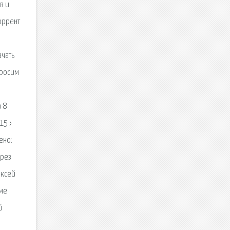
в и
торрент
ачать
просим
 8
15 ›
ено:
ерез
ексей
ьме
й