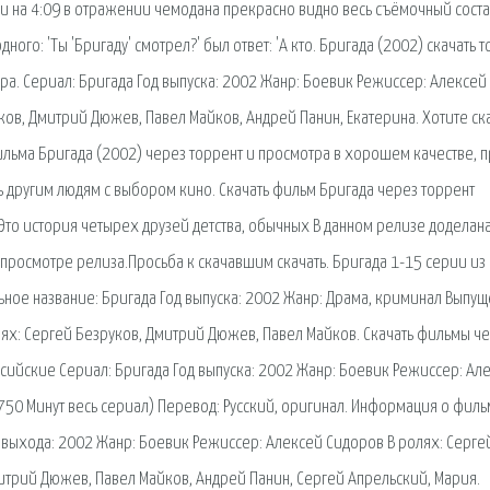
рии на 4:09 в отражении чемодана прекрасно видно весь съёмочный соста
ного: 'Ты 'Бригаду' смотрел?' был ответ: 'А кто. Бригада (2002) скачать 
ера. Сериал: Бригада Год выпуска: 2002 Жанр: Боевик Режиссер: Алексей
ов, Дмитрий Дюжев, Павел Майков, Андрей Панин, Екатерина. Хотите ск
льма Бригада (2002) через торрент и просмотра в хорошем качестве, 
ь другим людям с выбором кино. Скачать фильм Бригада через торрент
 Это история четырех друзей детства, обычных В данном релизе доделана
просмотре релиза.Просьба к скачавшим скачать. Бригада 1-15 серии из 
ьное название: Бригада Год выпуска: 2002 Жанр: Драма, криминал Выпущ
лях: Сергей Безруков, Дмитрий Дюжев, Павел Майков. Скачать фильмы ч
сийские Сериал: Бригада Год выпуска: 2002 Жанр: Боевик Режиссер: Ал
750 Минут весь сериал) Перевод: Русский, оригинал. Информация о фил
 выхода: 2002 Жанр: Боевик Режиссер: Алексей Сидоров В ролях: Серге
итрий Дюжев, Павел Майков, Андрей Панин, Сергей Апрельский, Мария.