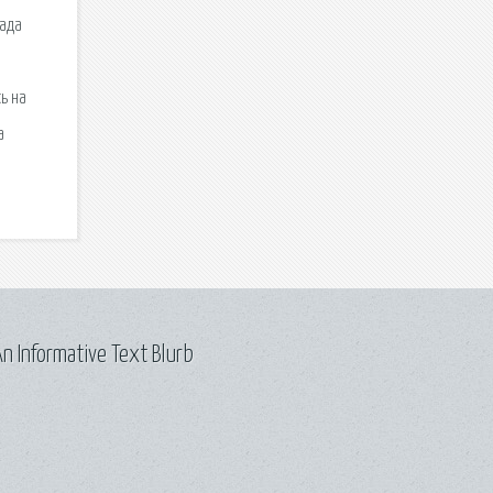
гада
ь на
а
n Informative Text Blurb