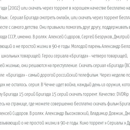
ада (2002) или скачать через торрент в хорошем качестве бесплатно н
 Язык:. Сериал Бригада смотреть онлайн, или скачать через торрент беспл
сте с самого детства. Они привыкли помогать друг другу, поддерживать 
ада СССР, именно. В ролях: Алексей Сидоров, Сергей Безруков, Дмитрий
вающий о не простой жизни в 90-е годы. Молодой парень Александр Бел
 и школьных товарищей. Герои сериала «Бригада» - четверо товарищей,
шей жизнью, они решаются на преступление. Скачать сериал «Бригада (ВС
але: «Бригада» - самый дорогой российский телефильм. Через неделю п
ах не осталось. серия: В Чечне идет война, каждый день из оружия, кот
у Бригада 15 серий Бригада 15 серий скачать торрент. Качество: DVDRip
тесь на странице, где можете совершенно бесплатно скачать фильм Бриг
лексей Сидоров. В ролях: Александр Высоковский, Владимир Довжик, Д
казывающий о не простой жизни в 90-е годы. Кино торрент » Сериалы » 