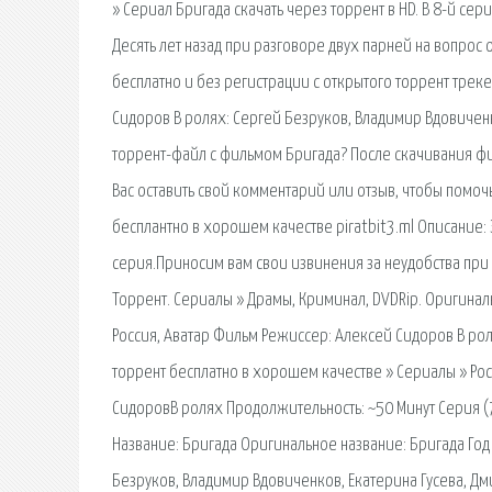
» Сериал Бригада cкачать через торрент в HD. В 8-й се
Десять лет назад при разговоре двух парней на вопрос од
бесплатно и без регистрации с открытого торрент трек
Сидоров В ролях: Сергей Безруков, Владимир Вдовиченк
торрент-файл с фильмом Бригада? После скачивания фи
Вас оставить свой комментарий или отзыв, чтобы помоч
бесплантно в хорошем качестве piratbit3.ml Описание:
серия.Приносим вам свои извинения за неудобства при 
Торрент. Сериалы » Драмы, Криминал, DVDRip. Оригинал
Россия, Аватар Фильм Режиссер: Алексей Сидоров В ро
торрент бесплатно в хорошем качестве » Сериалы » Рос
СидоровВ ролях Продолжительность: ~50 Минут Серия (
Название: Бригада Оригинальное название: Бригада Год
Безруков, Владимир Вдовиченков, Екатерина Гусева, Дм