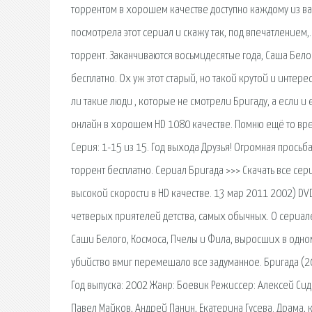
торрентом в хорошем качестве доступно каждому из вас
посмотрела этот сериал и скажу так, под впечатлением,
торрент. Заканчиваются восьмидесятые года, Саша Бело
бесплатно. Ох уж этот старый, но такой крутой и интере
ли такие люди , которые не смотрели Бригаду, а если и 
онлайн в хорошем HD 1080 качестве. Помню ещё то врем
Серия: 1-15 из 15. Год выхода Друзья! Огромная просьб
торрент бесплатно. Сериал Бригада >>> Скачать все сер
высокой скорости в HD качестве. 13 мар 2011 2002) DV
четверых приятелей детства, самых обычных. О сериале
Саши Белого, Космоса, Пчелы и Фила, выросших в одно
убийство вмиг перемешало все задуманное. Бригада (200
Год выпуска: 2002 Жанр: Боевик Режиссер: Алексей Си
Павел Майков, Андрей Панин, Екатерина Гусева. Драма,