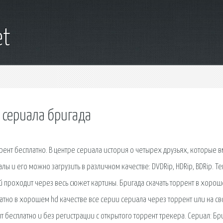
et
и сериала бригада
рент бесплатно. В центре сериала история о четырех друзьях, которые 
алы и его можно загрузить в различном качестве: DVDRip, HDRip, BDRip. Т
 проходит через весь сюжет картины. Бригада скачать торрент в хоро
атно в хорошем hd качестве все серии сериала через торрент или на св
нт бесплатно и без регистрации с открытого торрент трекера. Сериал: Бр