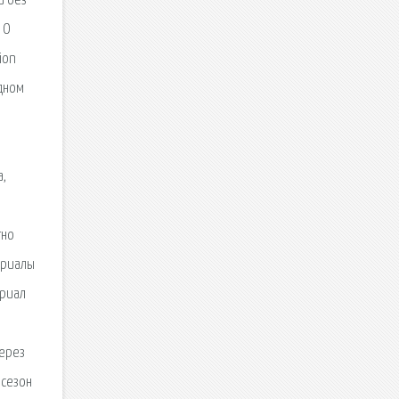
и без
 О
ion
одном
а,
тно
Сериалы
ериал
через
 сезон