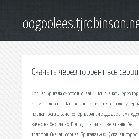
oogoolees.tjrobinson.n
Скачать через торрент все сери
Сериал Бригада смотреть онлайн, или скачать через тор
с самого детства. Данное кино относится к разделу Сери
преданности и самопожертвования ради дорогих людей
качестве бесплатно. Бригада скачать совершенно беспл
телефон. Скачать сериал. Бригада (2002) скачать торре