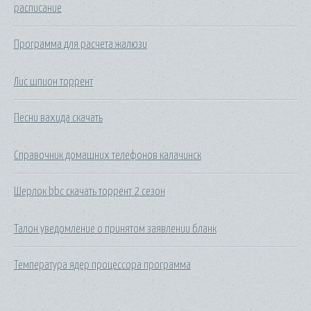
расписание
Программа для расчета жалюзи
Лис шпион торрент
Песни вахида скачать
Справочник домашних телефонов калачинск
Шерлок bbc скачать торрент 2 сезон
Талон уведомление о принятом заявлении бланк
Температура ядер процессора программа