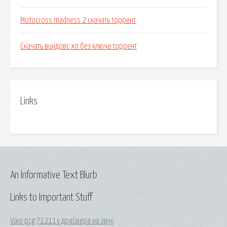
Motocross madness 2 скачать торрент
Скачать виндовс хп без ключа торрент
Links
An Informative Text Blurb
Links to Important Stuff
Vaio pcg 71211v драйвера на звук