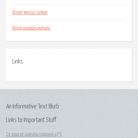
Driver genius online
Ворд онлайн скачать
Links
An Informative Text Blurb
Links to Important Stuff
Cs source скачать торрент v75