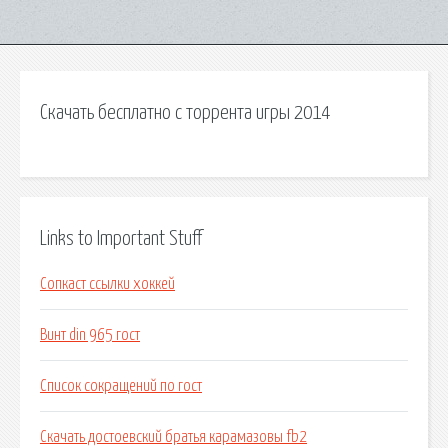
Скачать бесплатно с торрента игры 2014
Links to Important Stuff
Сопкаст ссылки хоккей
Винт din 965 гост
Список сокращений по гост
Скачать достоевский братья карамазовы fb2