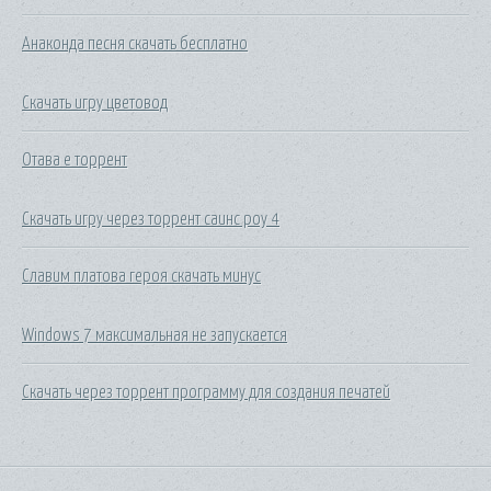
Анаконда песня скачать бесплатно
Скачать игру цветовод
Отава е торрент
Скачать игру через торрент саинс роу 4
Славим платова героя скачать минус
Windows 7 максимальная не запускается
Скачать через торрент программу для создания печатей