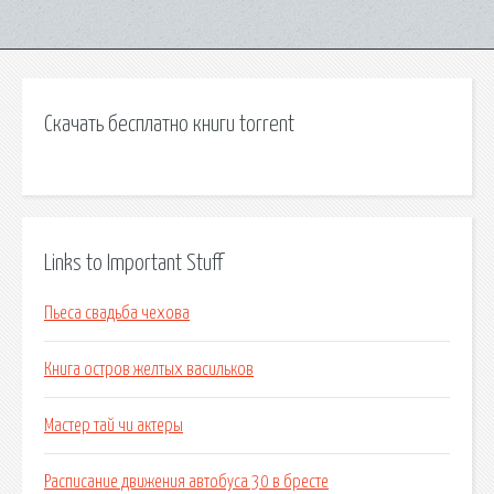
Скачать бесплатно книги torrent
Links to Important Stuff
Пьеса свадьба чехова
Книга остров желтых васильков
Мастер тай чи актеры
Расписание движения автобуса 30 в бресте