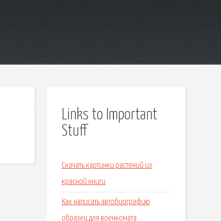
Links to Important
Stuff
Скачать картинки растений из
красной книги
Как написать автобиографию
образец для военкомата