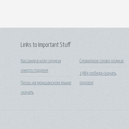
Links to Important Stuff
Кассандра клэр орудия
Словарное слово родник
смерти торрент
1984 победа скачать
Песни на мокшанском языке
торрент
скачать