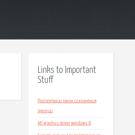
Links to Important
Stuff
Презентации закон сохранения
энергии
Ati graphics driver windows 8