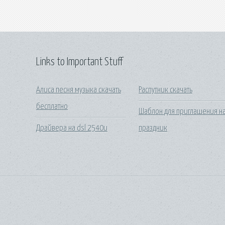
Links to Important Stuff
Алиса песня музыка скачать
Распутник скачать
бесплатно
Шаблон для приглашения н
Драйвера на dsl 2540u
праздник