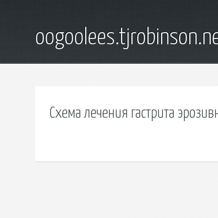
oogoolees.tjrobinson.n
Схема лечения гастрита эрозивн