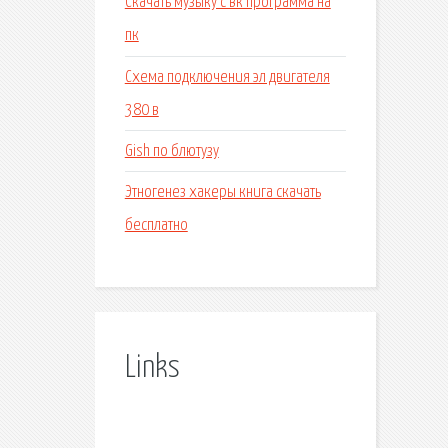
Скачать музыку с вк программа на
пк
Схема подключения эл двигателя
380 в
Gish по блютузу
Этногенез хакеры книга скачать
бесплатно
Links