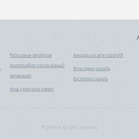
A
Расписание автобусов
Аккорды cocaine nazareth
екатеринбург курган южный
а
Игра судоку онлайн
автовокзал
бесплатно скачать
Ночь у мод эрик ромер
© Untitled. All rights reserved.