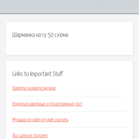
Шарманка на гу 50 схема
Links to Important Stuff
Камера захвата экрана
Изделия швейные и трикотажные гост
Музыка voyage voyage скачать
Лис шпион торрент