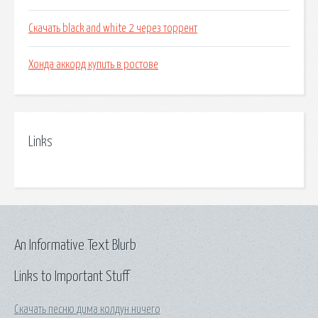
Скачать black and white 2 через торрент
Хонда аккорд купить в ростове
Links
An Informative Text Blurb
Links to Important Stuff
Скачать песню дима колдун ничего