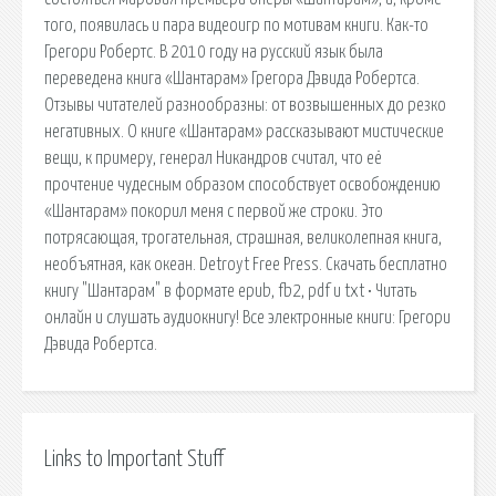
того, появилась и пара видеоигр по мотивам книги. Как-то
Грегори Робертс. В 2010 году на русский язык была
переведена книга «Шантарам» Грегора Дэвида Робертса.
Отзывы читателей разнообразны: от возвышенных до резко
негативных. О книге «Шантарам» рассказывают мистические
вещи, к примеру, генерал Никандров считал, что её
прочтение чудесным образом способствует освобождению
«Шантарам» покорил меня с первой же строки. Это
потрясающая, трогательная, страшная, великолепная книга,
необъятная, как океан. Detroyt Free Press. Скачать бесплатно
книгу "Шантарам" в формате epub, fb2, pdf и txt • Читать
онлайн и слушать аудиокнигу! Все электронные книги: Грегори
Дэвида Робертса.
Links to Important Stuff