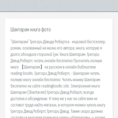
Шантарам книга фото
"Шантарам" Грегори Дэвида Робертса - мировой бестселлер,
роман, основанный на жизни его автора, книга, которую я
долго обходила стороной (уж. Книга Шантарам: Грегори
Дэвид Робертс читать онлайн бесплатно Прочитать полную
книгу 【Шантарам】на русском в онлайн библиотеке
reading-books. Грегори Дэвид Робертс - Шантарам читать
полную книгу онлайн бесплатно. Читать книжку Шантарам
бесплатно на сайте readingbooks.site. Электронная книга
Шантарам (Shantaram) Грегори Дэвид Робертс всегда
доступна к обсуждению. К тому же у нас на сайте вам не
составит труда найти магазин, в котором можно купить книгу
Грегори Дэвид Робертс Грегори Дэвид. Также скоро должна
состояться мировая премьера оперы «Шантарам», и, кроме