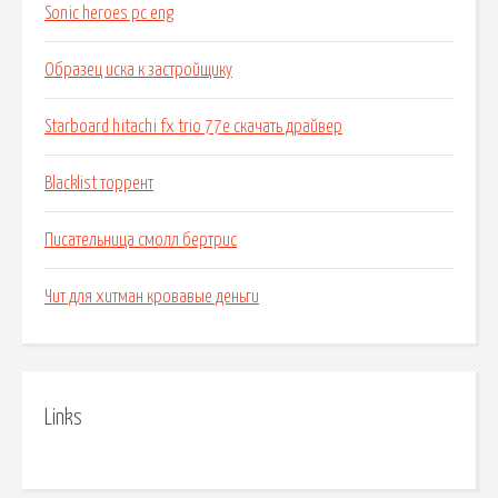
Sonic heroes pc eng
Образец иска к застройщику
Starboard hitachi fx trio 77e скачать драйвер
Blacklist торрент
Писательница смолл бертрис
Чит для хитман кровавые деньги
Links