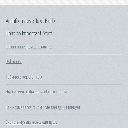
An Informative Text Blurb
Links to Important Stuff
Расписание фжат на завтра
Dslr книги
Таймлесс керстин гир
Highscreen alpha ice 4pda прошивка
Как называется фильм где ван дамм танцует
Скачать музыку вивальди душа