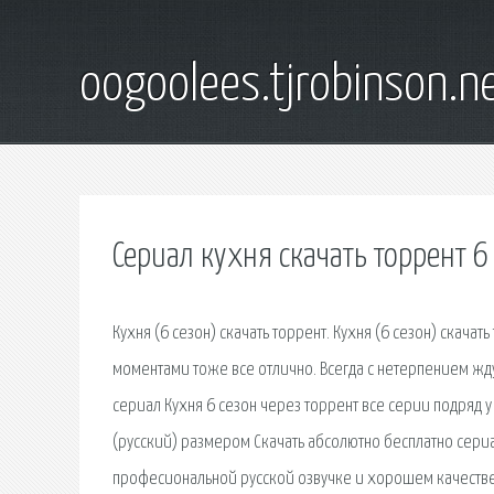
oogoolees.tjrobinson.n
Сериал кухня скачать торрент 6
Кухня (6 сезон) скачать торрент. Кухня (6 сезон) скач
моментами тоже все отлично. Всегда с нетерпением жд
сериал Кухня 6 сезон через торрент все серии подряд 
(русский) размером Скачать абсолютно бесплатно сериал 
професиональной русской озвучке и хорошем качестве,