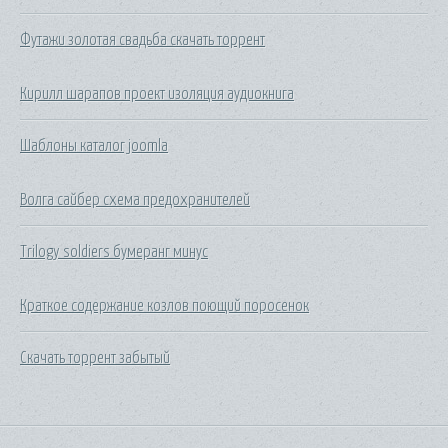
Футажи золотая свадьба скачать торрент
Кирилл шарапов проект изоляция аудиокнига
Шаблоны каталог joomla
Волга сайбер схема предохранителей
Trilogy soldiers бумеранг минус
Краткое содержание козлов поющий поросенок
Скачать торрент забытый