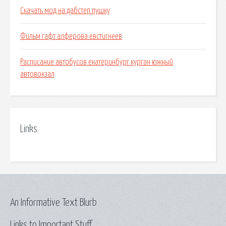
Скачать мод на дабстеп пушку
Фильм гафт алферова евстигнеев
Расписание автобусов екатеринбург курган южный
автовокзал
Links
An Informative Text Blurb
Links to Important Stuff