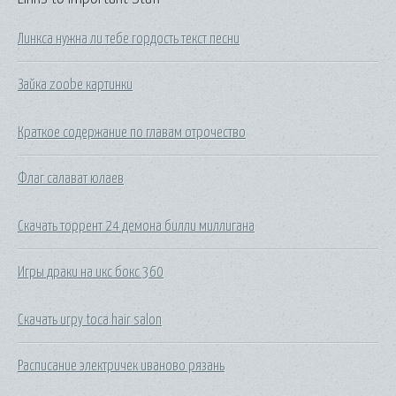
Линкса нужна ли тебе гордость текст песни
Зайка zoobe картинки
Краткое содержание по главам отрочество
Флаг салават юлаев
Скачать торрент 24 демона билли миллигана
Игры драки на икс бокс 360
Скачать игру toca hair salon
Расписание электричек иваново рязань