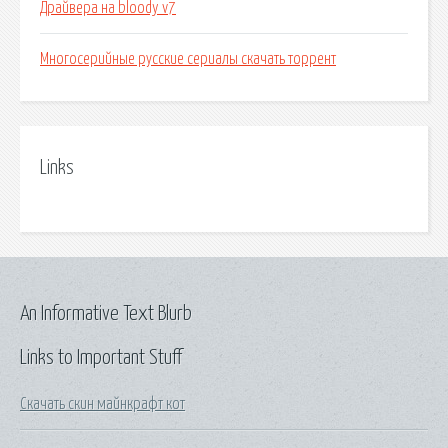
Драйвера на bloody v7
Многосерийные русские сериалы скачать торрент
Links
An Informative Text Blurb
Links to Important Stuff
Скачать скин майнкрафт кот