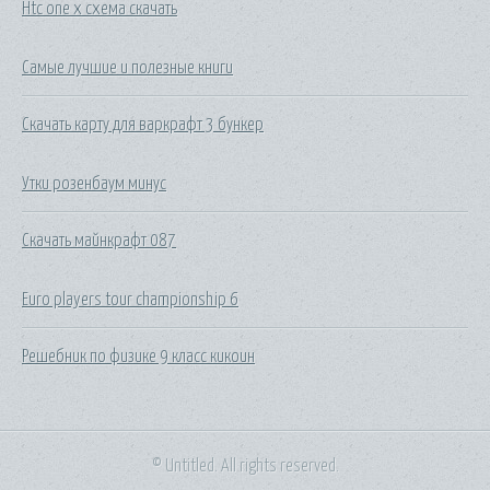
Htc one x схема скачать
Самые лучшие и полезные книги
Скачать карту для варкрафт 3 бункер
Утки розенбаум минус
Скачать майнкрафт 087
Euro players tour championship 6
Решебник по физике 9 класс кикоин
© Untitled. All rights reserved.