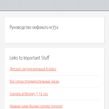
Руководство инфинити м35х
Links to Important Stuff
Детский сад презентация 6 класс
Все серии предварительные ласки
Скачать artmoney 7 31 rus
Нежная зима фильм скачать торрент