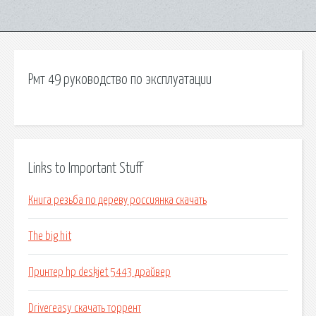
Рмт 49 руководство по эксплуатации
Links to Important Stuff
Книга резьба по дереву россиянка скачать
The big hit
Принтер hp deskjet 5443 драйвер
Drivereasy скачать торрент