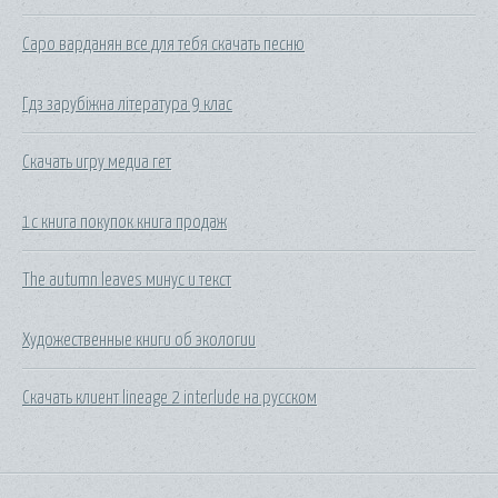
Саро варданян все для тебя скачать песню
Гдз зарубіжна література 9 клас
Скачать игру медиа гет
1с книга покупок книга продаж
The autumn leaves минус и текст
Художественные книги об экологии
Скачать клиент lineage 2 interlude на русском