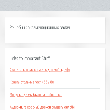
Решебник экзаменационных задач
Links to Important Stuff
Скачать скин саске сусано для майнкрафт
Канаты стальные гост 7669 80
Минус когда мы были на войне текст
Аудиокнига красный дракон слушать онлайн