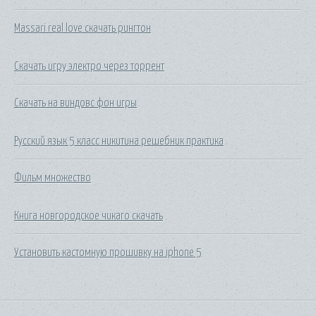
Massari real love скачать рингтон
Скачать игру электро через торрент
Скачать на виндовс фон игры
Русский язык 5 класс никитина решебник практика
Фильм множество
Книга новгородское чикаго скачать
Установить кастомную прошивку на iphone 5