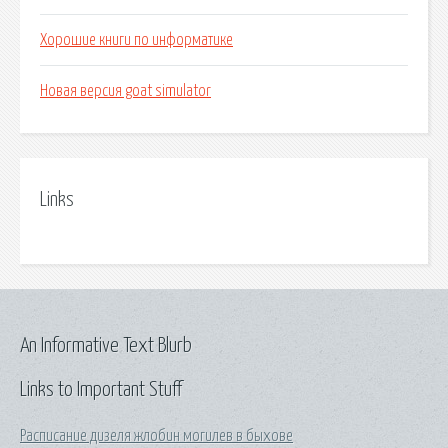
Хорошие книги по информатике
Новая версия goat simulator
Links
An Informative Text Blurb
Links to Important Stuff
Расписание дизеля жлобин могилев в быхове