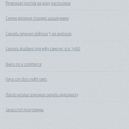
Речвокзал ростов на дону расписание
Схемы вязания спицами шишечками
Скачать лаунчер айфона 5 на андроид
Скачать драйвер для мфу самсунг scx 3400
Книги по e commerce
Vaya con dios night owls
Паоло коэльо алхимик скачать аудиокнигу
Javascript программы