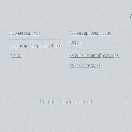
A
Журнал старт хит
Скачать драйвера asus
ь
k53sm
Скачать драйвера на geforce
gt 520
Расписание автобусов лида
минск на сегодня
© Untitled. All rights reserved.