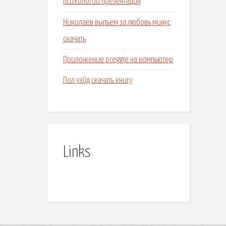
психологии презентация
Николаев выпьем за любовь минус
скачать
Приложение preggie на компьютер
Пол уэйд скачать книгу
Links