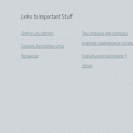
Links to Important Stuff
Onkyo или denon
Три орешка для золушки
краткое содержание читат
Скачать бесплатно игра
больница
Скачать кино волчонок 5
сезон