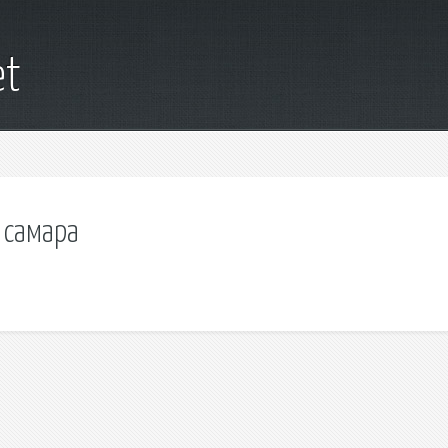
et
 самара