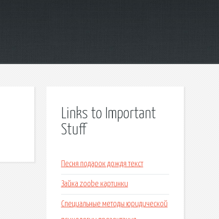
Links to Important
Stuff
Песня подарок дождя текст
Зайка zoobe картинки
Специальные методы юридической