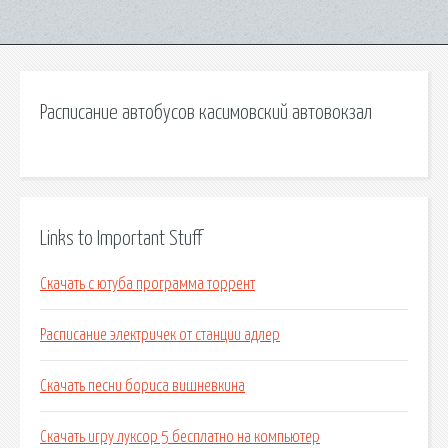
Расписание автобусов касимовский автовокзал
Links to Important Stuff
Скачать с ютуба программа торрент
Расписание электричек от станции адлер
Скачать песни бориса вишневкина
Скачать игру луксор 5 бесплатно на компьютер