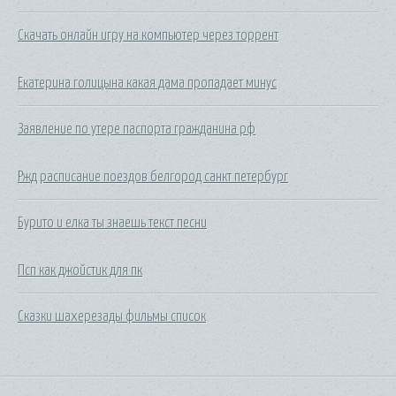
Скачать онлайн игру на компьютер через торрент
Екатерина голицына какая дама пропадает минус
Заявление по утере паспорта гражданина рф
Ржд расписание поездов белгород санкт петербург
Бурито и елка ты знаешь текст песни
Псп как джойстик для пк
Сказки шахерезады фильмы список