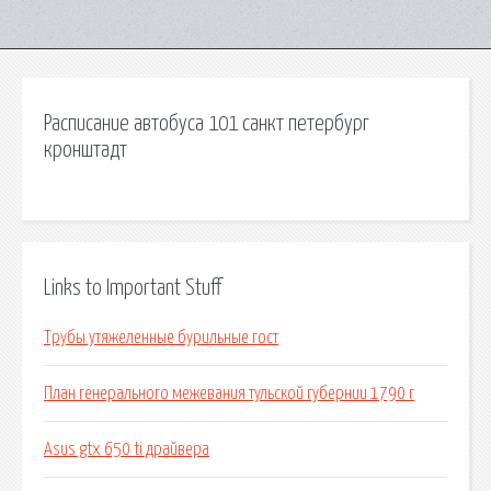
Расписание автобуса 101 санкт петербург
кронштадт
Links to Important Stuff
Трубы утяжеленные бурильные гост
План генерального межевания тульской губернии 1790 г
Asus gtx 650 ti драйвера