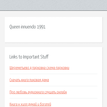
Queen innuendo 1991
Links to Important Stuff
Шереметьево д парковка схема парковки
Скачать книга пиковая дама
Про любовь аудиокнига слушать онлайн
Книга н хилл думай и богатей