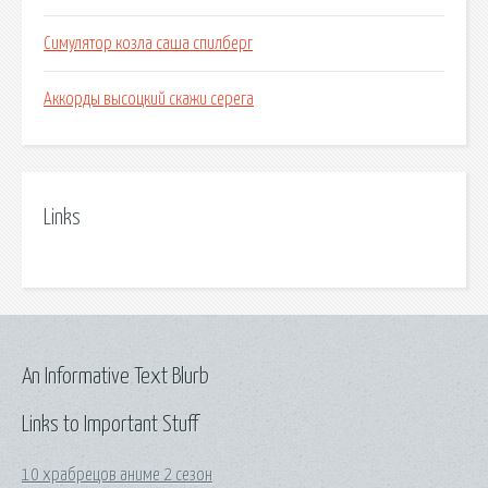
Симулятор козла саша спилберг
Аккорды высоцкий скажи серега
Links
An Informative Text Blurb
Links to Important Stuff
10 храбрецов аниме 2 сезон