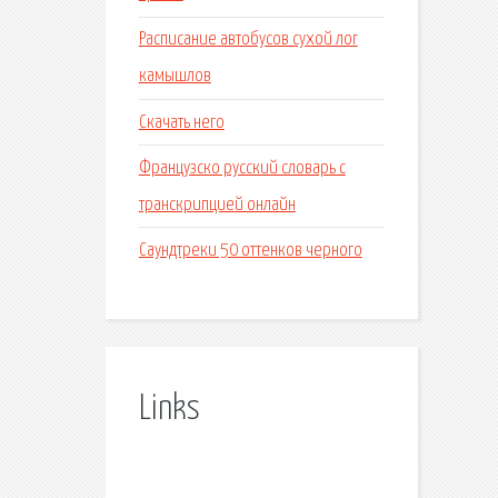
Расписание автобусов сухой лог
камышлов
Скачать него
Французско русский словарь с
транскрипцией онлайн
Саундтреки 50 оттенков черного
Links