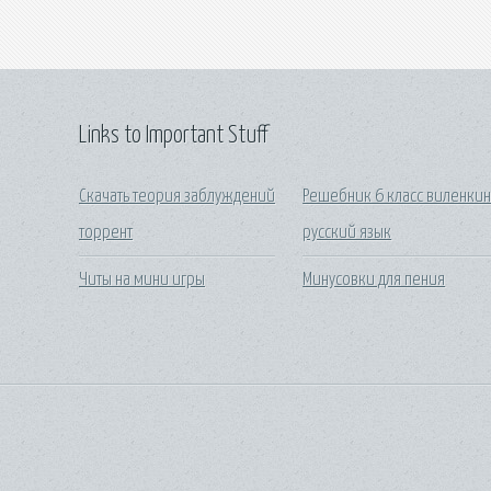
Links to Important Stuff
Скачать теория заблуждений
Решебник 6 класс виленки
торрент
русский язык
Читы на мини игры
Минусовки для пения