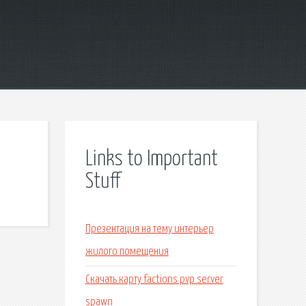
Links to Important
Stuff
Презентация на тему интерьер
жилого помещения
Скачать карту factions pvp server
spawn