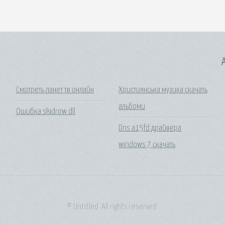
A
н
Смотреть ланет тв онлайн
Християнська музика скачать
альбоми
Ошибка skidrow dll
Dns a15fd драйвера
windows 7 скачать
© Untitled. All rights reserved.