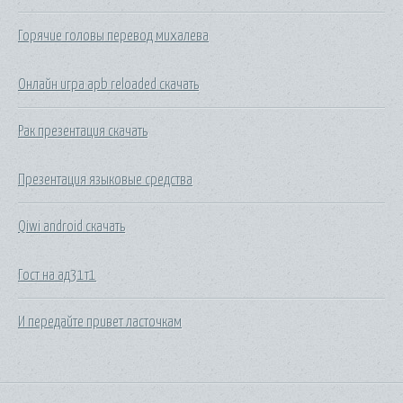
Горячие головы перевод михалева
Онлайн игра apb reloaded скачать
Рак презентация скачать
Презентация языковые средства
Qiwi android скачать
Гост на ад31т1
И передайте привет ласточкам