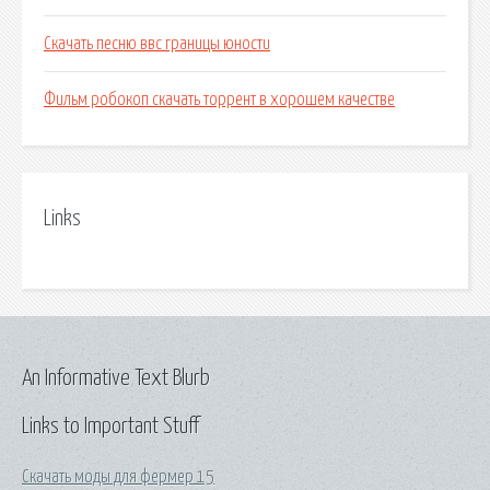
Скачать песню ввс границы юности
Фильм робокоп скачать торрент в хорошем качестве
Links
An Informative Text Blurb
Links to Important Stuff
Скачать моды для фермер 15