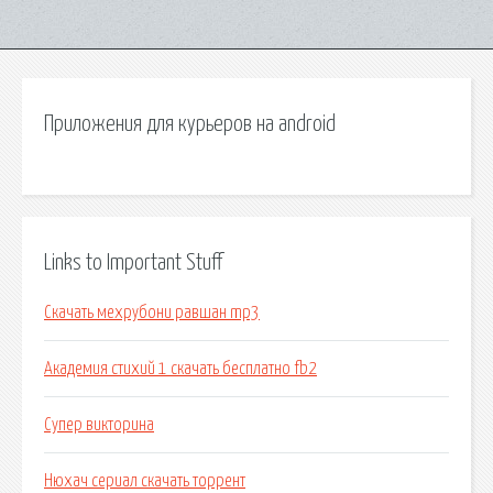
Приложения для курьеров на android
Links to Important Stuff
Скачать мехрубони равшан mp3
Академия стихий 1 скачать бесплатно fb2
Супер викторина
Нюхач сериал скачать торрент