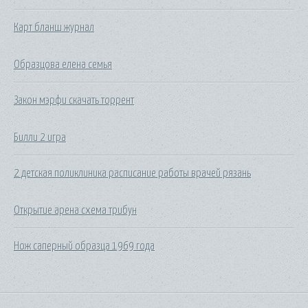
Карт бланш журнал
Образцова елена семья
Закон мэрфи скачать торрент
Билли 2 игра
2 детская поликлиника расписание работы врачей рязань
Открытие арена схема трибун
Нож саперный образца 1969 года