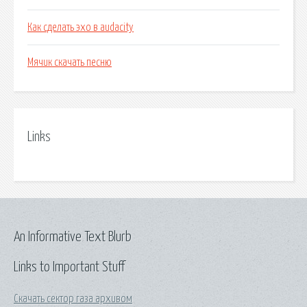
Как сделать эхо в audacity
Мячик скачать песню
Links
An Informative Text Blurb
Links to Important Stuff
Скачать сектор газа архивом