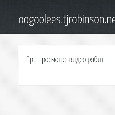
oogoolees.tjrobinson.n
При просмотре видео рябит