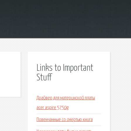
Links to Important
Stuff
Драйвер для материнской платы
acer aspire 5750g
Повенчанные со смертью книга