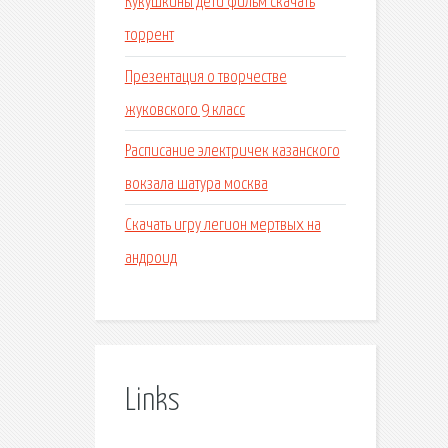
Кукушкины дети фильм скачать
торрент
Презентация о творчестве
жуковского 9 класс
Расписание электричек казанского
вокзала шатура москва
Скачать игру легион мертвых на
андроид
Links