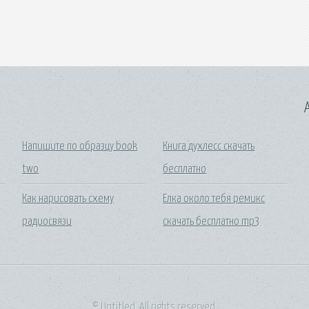
A
Напишите по образцу book
Книга духлесс скачать
two
бесплатно
Как нарисовать схему
Елка около тебя ремикс
радиосвязи
скачать бесплатно mp3
© Untitled. All rights reserved.