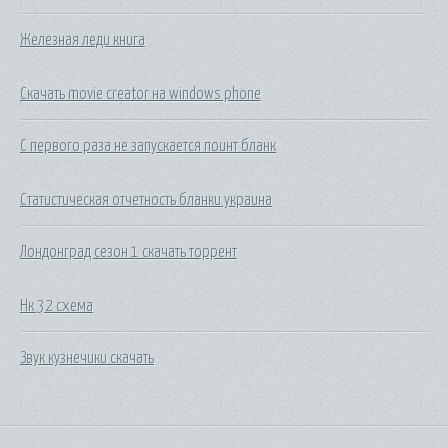
Железная леди книга
Скачать movie creator на windows phone
С первого раза не запускается поинт бланк
Статистическая отчетность бланки украина
Лондонград сезон 1 скачать торрент
Нк 32 схема
Звук кузнечики скачать