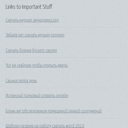
Links to Important Stuff
Скачать журнал звукорежиссер
Зайцев нет скачать музыку торрент
Скачать бланка бускетс свитер
Чит на скайрим чтобы открыть дверь
Свинка пеппа день
Испанский толковый словарь онлайн
Бланк акт обследования помещений зданий сооружений
Шаблон резюме на работу скачать word 2010