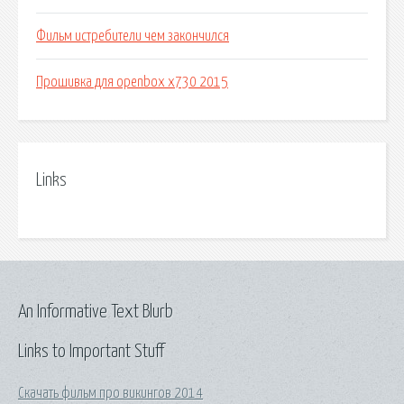
Фильм истребители чем закончился
Прошивка для openbox x730 2015
Links
An Informative Text Blurb
Links to Important Stuff
Скачать фильм про викингов 2014