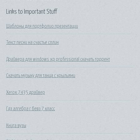
Links to Important Stuff
Шаблоны для портфолио презентации
Текст песни на счастье сплин
Драйвера для windows xp professional скачать торрент
Скачать музыку для танца с крыльями
Xerox 7435 драйвер
Гдз алгебра г бевз 7 класс
Книга вузы