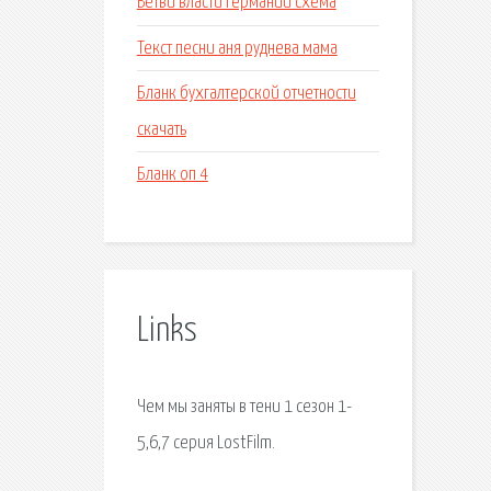
Ветви власти германии схема
Текст песни аня руднева мама
Бланк бухгалтерской отчетности
скачать
Бланк оп 4
Links
Чем мы заняты в тени 1 сезон 1-
5,6,7 серия LostFilm.