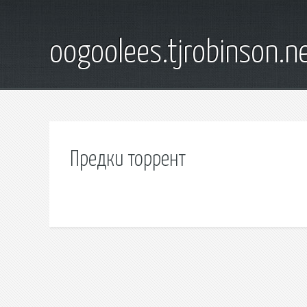
oogoolees.tjrobinson.n
Предки торрент