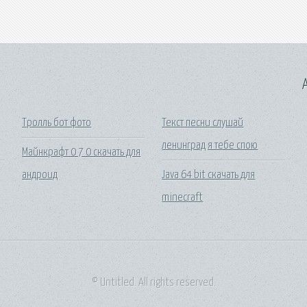
A
Тролль бот фото
Текст песни слушай
ленинград я тебе спою
Майнкрафт 0 7 0 скачать для
андроид
Java 64 bit скачать для
minecraft
© Untitled. All rights reserved.