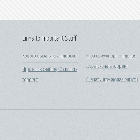
Links to Important Stuff
Как это сказать по английски
Игра симулятор вождения
фуры скачать торрент
Игра на пк снайпер 2 скачать
торрент
Скачать игру акула челюсти