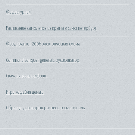
Фифа журнал
Расписание самолетов из крыма в санкт петербург
Форд транзит 2006 электрическая схема
Command conquer generals русификатор
Скачать песню алфавит
Игра кофейня деньги
Образцы договоров росреестр ставрополь