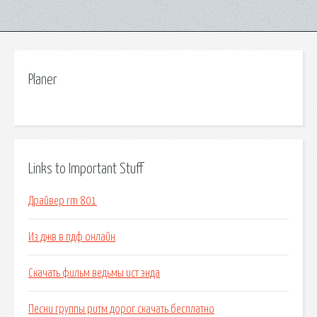
Planer
Links to Important Stuff
Драйвер rm 801
Из джв в пдф онлайн
Скачать фильм ведьмы ист энда
Песни группы ритм дорог скачать бесплатно