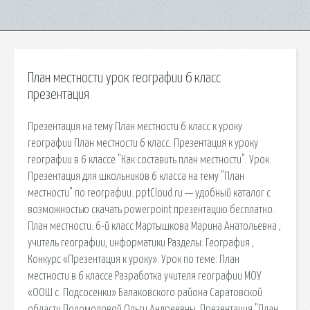
План местности урок географии 6 класс
презентация
Презентация на тему План местности 6 класс к уроку
географии План местности 6 класс. Презентация к уроку
географии в 6 классе "Как составить план местности". Урок.
Презентация для школьников 6 класса на тему "План
местности" по географии. pptCloud.ru — удобный каталог с
возможностью скачать powerpoint презентацию бесплатно.
План местности. 6-й класс Мартышкова Марина Анатольевна ,
учитель географии, информатики Разделы: География ,
Конкурс «Презентация к уроку». Урок по теме: План
местности в 6 классе Разработка учителя географии МОУ
«ООШ с. Подсосенки» Балаковского района Саратовской
области Поломодовой Ольги Андреевны. Презентация "План