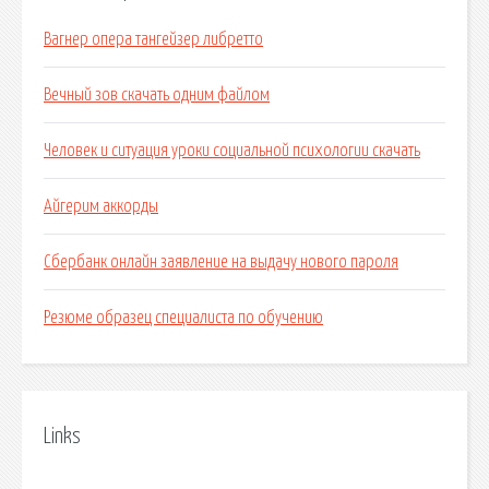
Вагнер опера тангейзер либретто
Вечный зов скачать одним файлом
Человек и ситуация уроки социальной психологии скачать
Айгерим аккорды
Сбербанк онлайн заявление на выдачу нового пароля
Резюме образец специалиста по обучению
Links