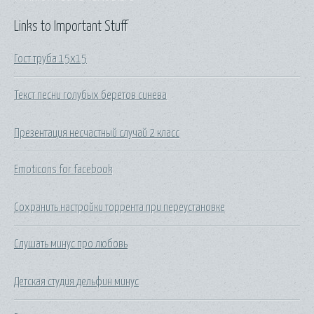
Links to Important Stuff
Гост труба 15х15
Текст песни голубых беретов синева
Презентация несчастный случай 2 класс
Emoticons for facebook
Сохранить настройки торрента при переустановке
Слушать минус про любовь
Детская студия дельфин минус