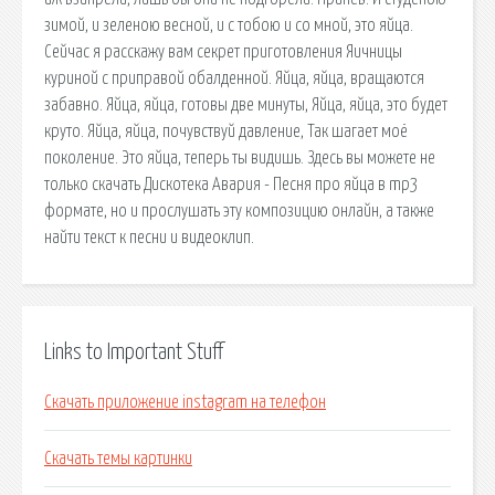
зимой, и зеленою весной, и с тобою и со мной, это яйца.
Сейчас я расскажу вам секрет приготовления Яичницы
куриной с приправой обалденной. Яйца, яйца, вращаются
забавно. Яйца, яйца, готовы две минуты, Яйца, яйца, это будет
круто. Яйца, яйца, почувствуй давление, Так шагает моё
поколение. Это яйца, теперь ты видишь. Здесь вы можете не
только скачать Дискотека Авария - Песня про яйца в mp3
формате, но и прослушать эту композицию онлайн, а также
найти текст к песни и видеоклип.
Links to Important Stuff
Скачать приложение instagram на телефон
Скачать темы картинки