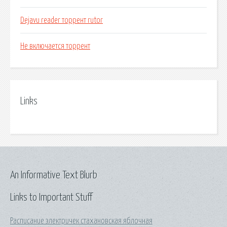
Dejavu reader торрент rutor
Не включается торрент
Links
An Informative Text Blurb
Links to Important Stuff
Расписание электричек стахановская яблочная