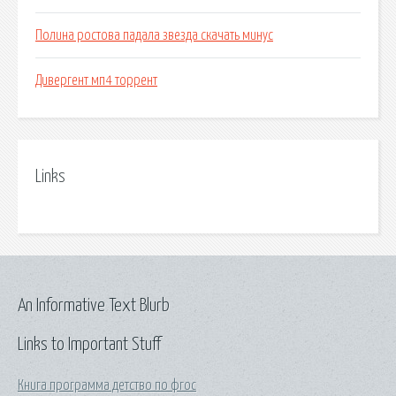
Полина ростова падала звезда скачать минус
Дивергент мп4 торрент
Links
An Informative Text Blurb
Links to Important Stuff
Книга программа детство по фгос