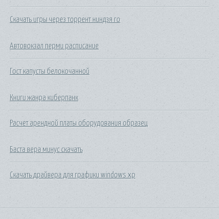
Скачать игры через торрент ниндзя го
Автовокзал перми расписание
Гост капусты белокочанной
Книги жанра киберпанк
Расчет арендной платы оборудования образец
Баста вера минус скачать
Скачать драйвера для графики windows xp