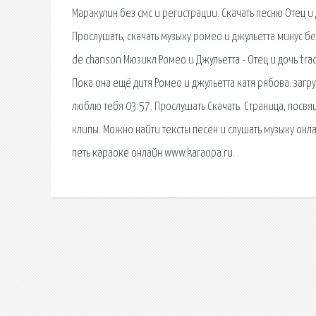
Маракулин без смс и регистрации. Скачать песню Отец и
Прослушать, скачать музыку ромео и джульетта минус бес
de chanson Мюзикл Ромео и Джульетта - Отец и дочь traduc
Пока она ещё дитя Ромео и джульетта катя рябова. загр
люблю тебя 03:57. Прослушать Скачать. Страница, посвя
клипы. Можно найти тексты песен и слушать музыку онл
петь караоке онлайн www.karaopa.ru.