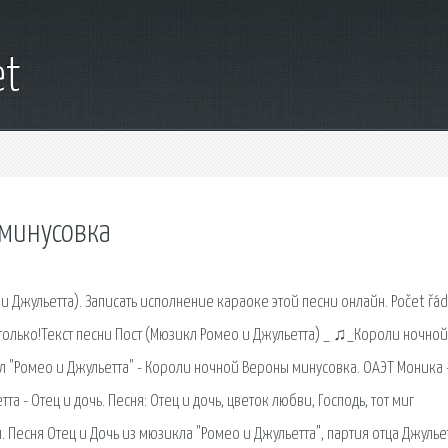
et
 минусовка
 и Джульетта). Записать исполнение караоке этой песни онлайн. Počet řá
е только!Текст песни Пост (Мюзикл Ромео и Джульетта) _ ♫_Короли ночной
 "Ромео и Джульетта" - Короли ночной Вероны минусовка. ОАЭТ Моника 
а - Отец и дочь. Песня: Отец и дочь, цветок любви, Господь, тот миг
. Песня Отец и Дочь из мюзикла "Ромео и Джульетта", партия отца Джулье