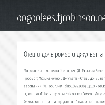
oogoolees.tjrobinson.n
Отец и дочь ромео и джульетта
Минусовка и текст песни Отец и дочь (Из Мюзикла Ромео
· jooov.org Мюзикл Ромео и Джульетта - Отец и дочь и н
вероны - МИНУС _оригинал_ club18921089 03:10 Мюзикл
и дочь - YouTube. Минусовка Из Мюзикла Ромео и Джульетт
благослови, когда она ещё дитя, и ей нужна любовь твоя