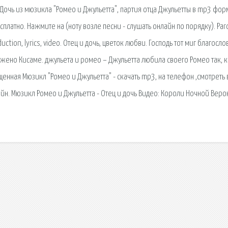
 Дочь из мюзикла "Ромео и Джульетта", партия отца Джульетты в mp3 фор
платно. Нажмите на (ноту возле песни - слушать онлайн по порядку). Par
tion, lyrics, video. Отец и дочь, цветок любви. Господь тот миг благосло
ужено Киcаме. джульета и ромео – Джульетта любила своего Ромео так, к
щенная Мюзикл "Ромео и Джульетта" - скачать mp3, на телефон ,смотреть
айн. Мюзикл Ромео и Джульетта - Отец и дочь Видео: Короли Ночной Веро