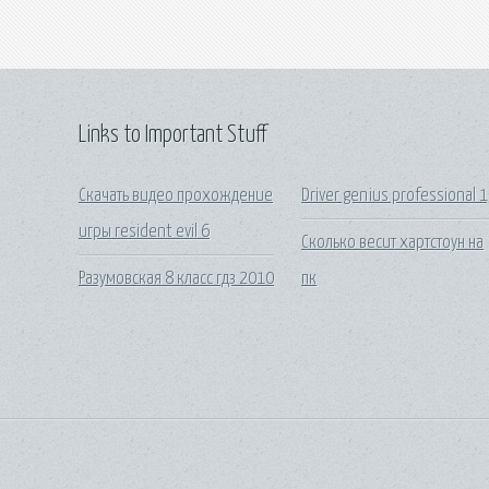
Links to Important Stuff
Скачать видео прохождение
Driver genius professional 
игры resident evil 6
Сколько весит хартстоун на
Разумовская 8 класс гдз 2010
пк