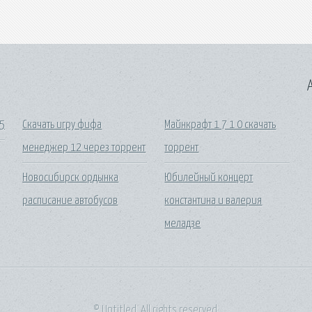
A
15
Скачать игру фифа
Майнкрафт 1 7 1 0 скачать
менеджер 12 через торрент
торрент
Новосибирск ордынка
Юбилейный концерт
расписание автобусов
константина и валерия
меладзе
© Untitled. All rights reserved.