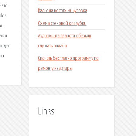
мате.
Вальс на костях минусовка
oles
Схема стеновой опалубки
ви.
Аудиокнига планета обезьян
ак я
слушать онлайн
 видео
ны
Скачать бесплатно программу по
ремонту квартиры
Links