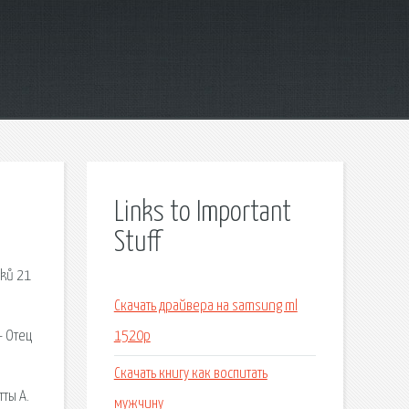
Links to Important
Stuff
dků 21
Скачать драйвера на samsung ml
- Отец
1520p
Скачать книгу как воспитать
тты А.
мужчину