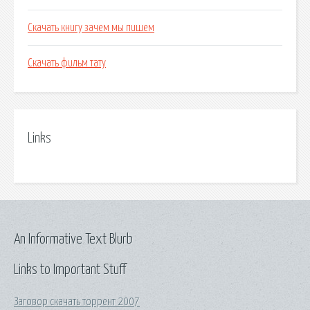
Скачать книгу зачем мы пишем
Скачать фильм тату
Links
An Informative Text Blurb
Links to Important Stuff
Заговор скачать торрент 2007