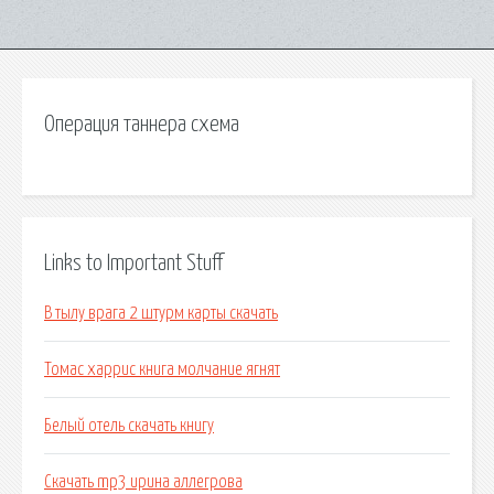
Операция таннера схема
Links to Important Stuff
В тылу врага 2 штурм карты скачать
Томас харрис книга молчание ягнят
Белый отель скачать книгу
Скачать mp3 ирина аллегрова