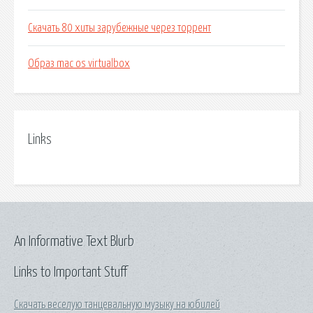
Скачать 80 хиты зарубежные через торрент
Образ mac os virtualbox
Links
An Informative Text Blurb
Links to Important Stuff
Скачать веселую танцевальную музыку на юбилей