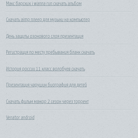
Макс барских i wanna run скачать альбом
Скачать aimp плеер для музыки на компьютер
День защиты озонового слоя презентация
Регистрация по месту пребывания бланк скачать
История россии 11 класс волобуев скачать
Презентация чарушин биография для детей
Скачать фильм мажор 2 сезон через торрент
Venator android