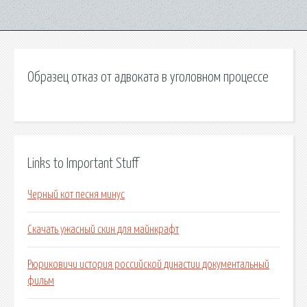
Образец отказ от адвоката в уголовном процессе
Links to Important Stuff
Черный кот песня минус
Скачать ужасный скин для майнкрафт
Рюриковичи история российской династии документальный
фильм