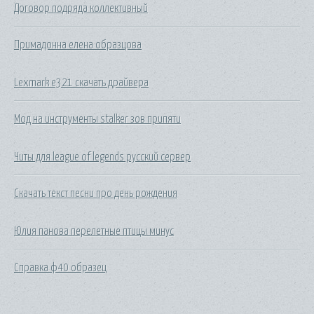
Договор подряда коллективный
Примадонна елена образцова
Lexmark e321 скачать драйвера
Мод на инструменты stalker зов припяти
Читы для league of legends русский сервер
Скачать текст песни про день рождения
Юлия панова перелетные птицы минус
Справка ф40 образец